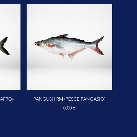
Vista rapida
 AFRO-
PANGUSH RM (PESCE PANGASIO)
Prezzo
0,00 €