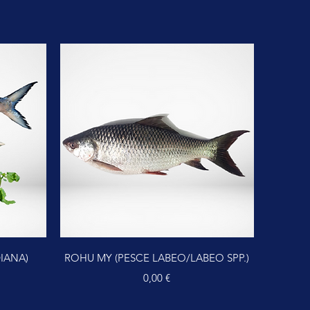
Vista rapida
DIANA)
ROHU MY (PESCE LABEO/LABEO SPP.)
Prezzo
0,00 €