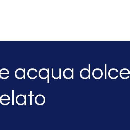
Home
TATKA
e acqua dolc
elato