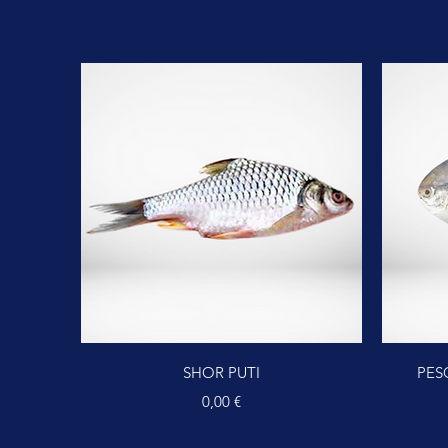
Vista rapida
SHOR PUTI
PES
Prezzo
0,00 €