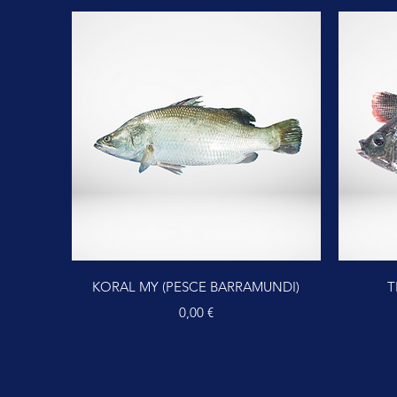
Vista rapida
KORAL MY (PESCE BARRAMUNDI)
T
Prezzo
0,00 €