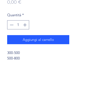
Prezzo
0,00 €
Quantità
*
Aggiungi al carrello
300-500
500-800
700-800
800-1000
1000-1200
1200-1500
1500-2000
2000-2500