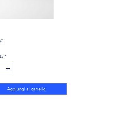
Prezzo
 €
tà
*
Aggiungi al carrello