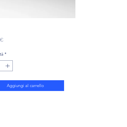
Prezzo
 €
tà
*
Aggiungi al carrello