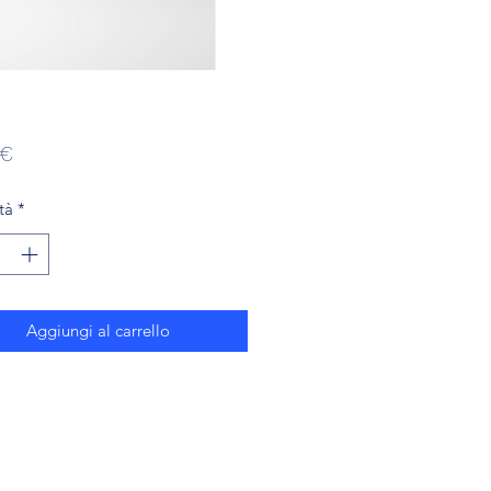
Prezzo
 €
tà
*
Aggiungi al carrello