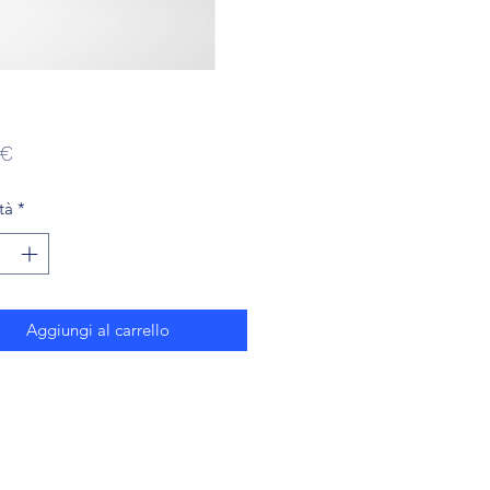
Prezzo
 €
tà
*
Aggiungi al carrello