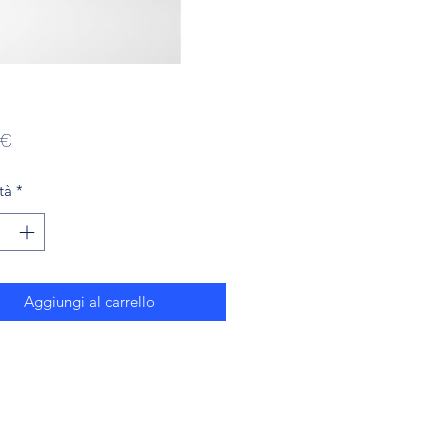
Prezzo
 €
tà
*
Aggiungi al carrello