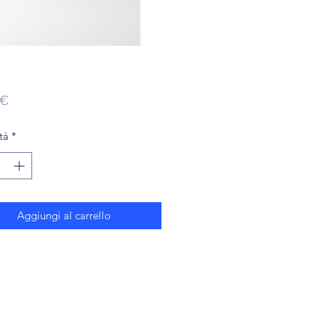
Prezzo
 €
tà
*
Aggiungi al carrello