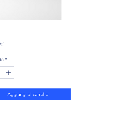
Prezzo
 €
tà
*
Aggiungi al carrello