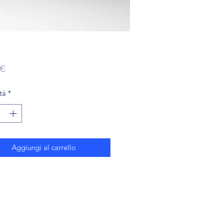
Prezzo
 €
tà
*
Aggiungi al carrello