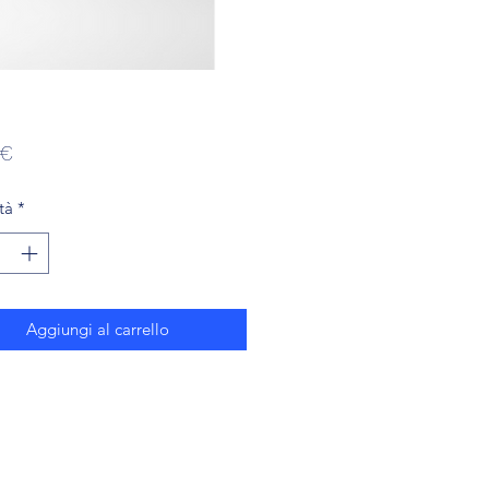
Prezzo
 €
tà
*
Aggiungi al carrello