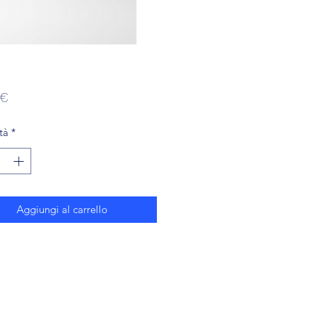
Prezzo
 €
tà
*
Aggiungi al carrello